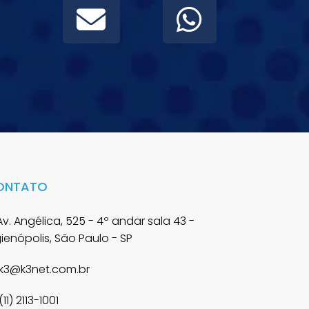
ONTATO
v. Angélica, 525 - 4º andar sala 43 -
gienópolis, São Paulo - SP
k3@k3net.com.br
(11) 2113-1001