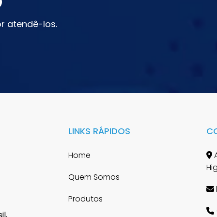
o
r atendê-los.
LINKS RÁPIDOS
C
Home
A
Hi
Quem Somos
Produtos
l,