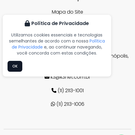
Mapa do Site
Política de Privacidade
Utilizamos cookies essenciais e tecnologias
CONTATO
semelhantes de acordo com a nossa
Política
de Privacidade
e, ao continuar navegando,
você concorda com estas condições.
Av. Angélica, 525 - 4º andar sala 43 - Higienópolis,
São Paulo - SP
OK
k3@k3net.com.br
(11) 2113-1001
(11) 2113-1006