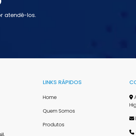
o
r atendê-los.
LINKS RÁPIDOS
C
Home
A
Hi
Quem Somos
Produtos
l,