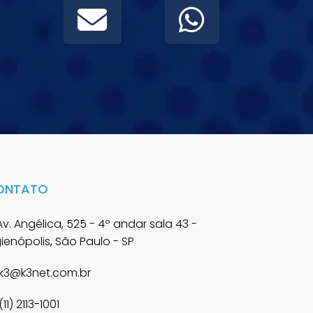
ONTATO
v. Angélica, 525 - 4º andar sala 43 -
gienópolis, São Paulo - SP
k3@k3net.com.br
(11) 2113-1001