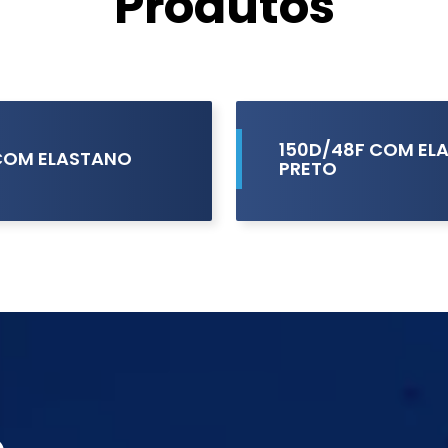
Produtos
150D/48F COM EL
COM ELASTANO
PRETO