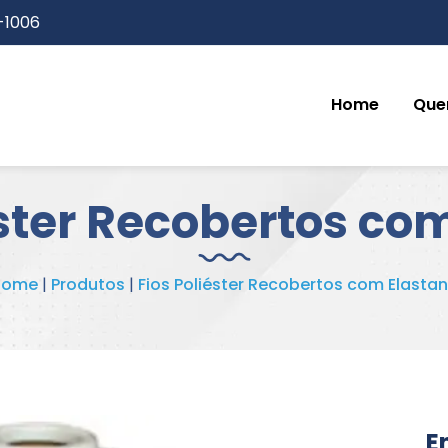
3-1006
Home
Que
éster Recobertos co
Home
|
Produtos
|
Fios Poliéster Recobertos com Elasta
E