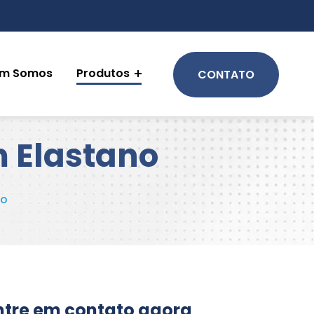
m Somos
Produtos
CONTATO
m Elastano
no
ntre em contato agora