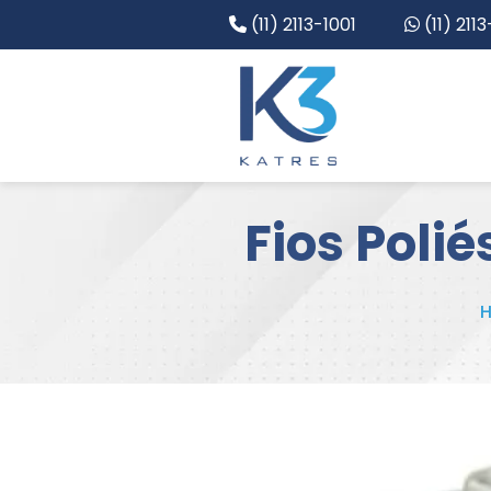
(11) 2113-1001
(11) 211
Fios Poli